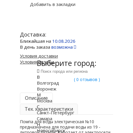
Добавить в закладки
Доставка:
Ближайшая на
10.08.2026
В день заказа
возможна
Условия доставки
Выберите город:
Условия оплаты
В
( 0 отзывов )
Волгоград
Воронеж
М
Описание
Москва
С
Тех. характеристики
Санкт-Петербург
Самара
Помпа для воды электрическая №10
Н
предназначена для подачи воды из 19 -
Новосибирск
литровой бутыли. Работает от электросети,