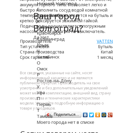
Нижний Новгород
аккумуляторного типа. Позволяет легко и
Е
быстро наполнить сосуд водой комнатной
Ваш город
Екатеринбург
температуры. Помпа надевается на бутыль и
крепко фиксируется зажимной гайкой.
К
Волгоград?
Подача воды осуществляется погружным
Казань
насосом, после нажатия на выключатель.
Красноярск
Да
Нет
Калининград
Производитель
VATTEN
Крым
Тип установки
Бутыль
Ч
Страна производства
Китай
Челябинск
Срок гарантии
1 месяц
О
Омск
Все сведения, указанные на сайте, носят
Р
информативный характер и не являются
Ростов-на-Дону
публичной офертой. Производитель на свое
У
усмотрение и без дополнительных уведомлений
Уфа
может менять комплектацию, внешний вид, страну
П
производства и технические характеристики
модели. Уточняйте подробную информацию о
Пермь
товаре у продавцов.
Т
Поделиться…
Тамбов
Моего города нет в списке