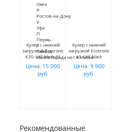
Омск
Р
Ростов-на-Дону
У
Уфа
П
Пермь
Кулер с нижней
Кулер с нижней
Т
загрузкой Ecotronic
загрузкой Ecotronic
Тамбов
K30-LXE black-SS
A5-LXE black
Моего города нет в списке
Цена: 15 000
Цена: 9 900
руб.
руб.
Купить
Купить
Подробнее
Подробнее
Рекомендованные