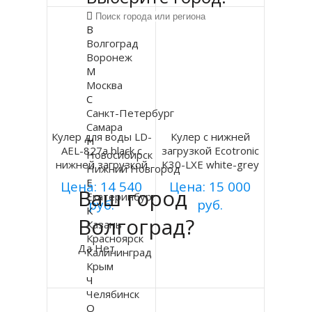
В
Волгоград
Воронеж
М
Москва
С
Санкт-Петербург
Самара
Кулер для воды LD-
Кулер с нижней
Н
AEL-827a black с
загрузкой Ecotronic
Новосибирск
нижней загрузкой
K30-LXE white-grey
Нижний Новгород
Е
Цена: 14 540
Цена: 15 000
Ваш город
Екатеринбург
руб.
руб.
К
Волгоград?
Казань
Купить
Купить
Красноярск
Да
Нет
Калининград
Подробнее
Подробнее
Крым
Ч
Челябинск
О