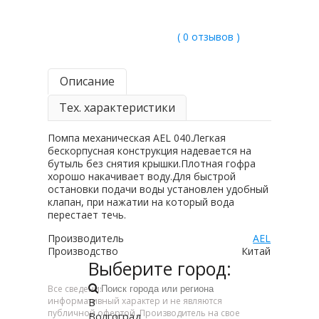
( 0 отзывов )
Описание
Тех. характеристики
Помпа механическая AEL 040.Легкая
бескорпусная конструкция надевается на
бутыль без снятия крышки.Плотная гофра
хорошо накачивает воду.Для быстрой
остановки подачи воды установлен удобный
клапан, при нажатии на который вода
перестает течь.
Производитель
AEL
Производство
Китай
Выберите город:
Все сведения, указанные на сайте, носят
В
информативный характер и не являются
публичной офертой. Производитель на свое
Волгоград